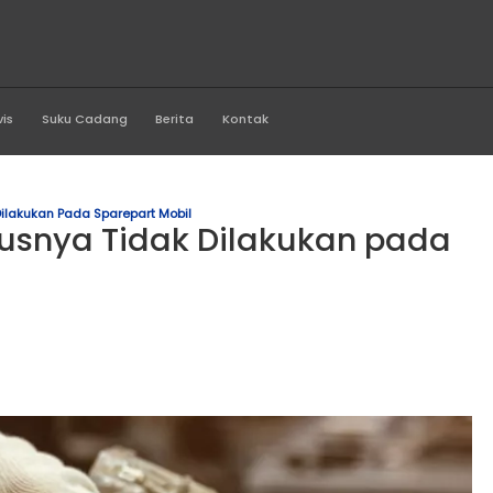
a Asri Buana
Produk
Servis
Suku Cadang
Berita
Kontak
arusnya Tidak Dilakukan Pada Sparepart Mobil
 Seharusnya Tidak Dilak
bil