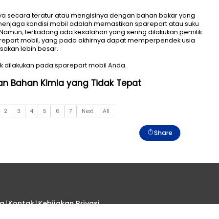
al mencucinya secara teratur atau mengisinya denga
enting dalam menjaga kondisi mobil adalah memastikan
dengan baik. Namun, terkadang ada kesalahan yang ser
nangani sparepart mobil, yang pada akhirnya dapat
babkan kerusakan lebih besar.
 sebaiknya tidak dilakukan pada sparepart mobil Anda.
epart dengan Bahan Kimia yang Tidak Te