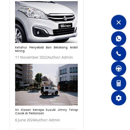
Ini Dia Keuntungan Mo
Dapat Anda Rasakan
24 January 2022
Auth
Ketahui Penyebab Ban
Miring
11 November 2022
Au