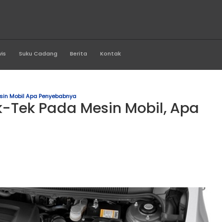
a Asri Buana
Produk
Servis
Suku Cadang
Berita
Kontak
Tek Tek Pada Mesin Mobil Apa Penyebabnya
nyi Tek-Tek Pada Mesin M
.