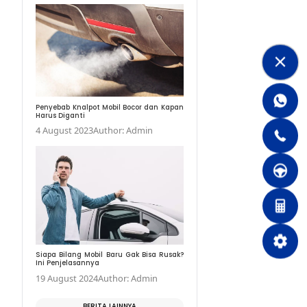
Jangan Diremehkan, I
Radiator yang Sebenar
13 November 2021
Au
Penyebab Knalpot Mobil
Harus Diganti
4 August 2023
Author