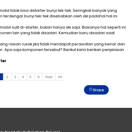
 kejadian mobil tidak bisa distarter bunyi tek-tek. Se
 distarter dan terdengar bunyi tek-tek disebabkan oleh
 membuat mobil sulit di-starter, bukan hanya aki saja. 
an pada komponen lain yang tidak disadari. Kemudian 
 beberapa fitur yang rawan rusak jika tidak mendapat 
untuk distarter. Apa saja komponen tersebut? Berikut 