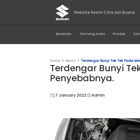
Website Resmi Citr
Beranda
Tentang Kami
Home
Berita
Terdengar Bunyi 
Terdengar Bu
Penyebabnya
7 January 2022
Admin