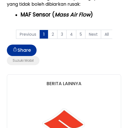
yang tidak boleh dibiarkan rusak:
MAF Sensor (
Mass Air Flow
)
Previous
2
3
4
5
Next
All
1
Share
Suzuki Mobil
BERITA LAINNYA