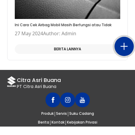
Ini Cara Cek Airbag Mobil Masih Berfungsi atau Tidak
27 May 2024
Author: Admin
BERITA LAINNYA
Citra Asri Buana
PT Citra Asri Buana
|
|
Produk
Servis
Suku Cadang
|
|
Berita
Kontak
Kebijakan Privasi