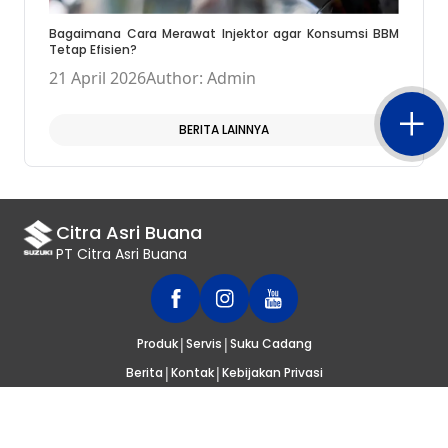
Bagaimana Cara Merawat Injektor agar Konsumsi BBM
Tetap Efisien?
21 April 2026
Author: Admin
BERITA LAINNYA
Citra Asri Buana
PT Citra Asri Buana
|
|
Produk
Servis
Suku Cadang
|
|
Berita
Kontak
Kebijakan Privasi
© 2020
SUZUKI INDONESIA
. SELURUH HAK CIPTA DILINDUNGI UNDANG-
UNDANG.