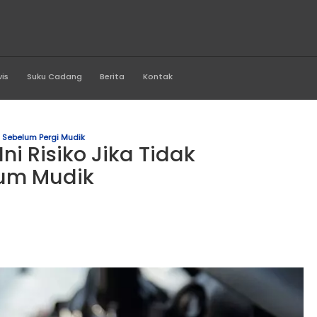
a Asri Buana
Produk
Servis
Suku Cadang
Berita
Kontak
idak Mengecek Oli Sebelum Pergi Mudik
kan! Ini Risiko Jika Tida
 Sebelum Mudik