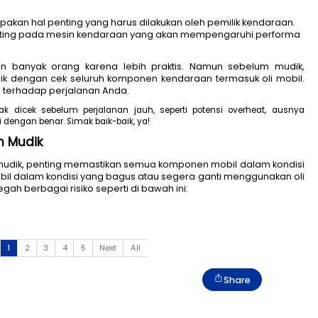
nan jauh merupakan hal penting yang harus dilakukan ol
n komponen penting pada mesin kendaraan yang akan 
kendara.
njadi pilihan banyak orang karena lebih praktis.
ndisi yang baik dengan cek seluruh komponen kendara
ah bisa berisiko terhadap perjalanan Anda.
siko jika oli tidak dicek sebelum perjalanan jauh, seperti
ek kondisi oli dengan benar. Simak baik-baik, ya!