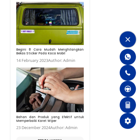
Ketahui Penyebab Ban
Miring
11 November 2022
Au
Begini 8 Cara Mudah
Bekas Sticker Pada Kaca
14 February 2023
Aut