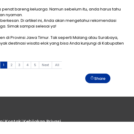
ntuk melepas penat bareng keluarga. Namun sebelum 
a, yang murah dan nyaman.
hun Anda lebih berkesan. Di artikel ini, Anda akan men
n ramah keluarga. Simak sampai selesai ya!
ur
atu Kabupaten di Provinsi Jawa Timur. Tak seperti Ma
r-akhir ini. Banyak destinasi wisata elok yang bisa And