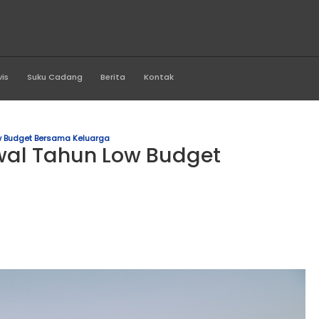
a Asri Buana
Produk
Servis
Suku Cadang
Berita
Kontak
n Awal Tahun Low Budget Bersama Keluarga
buran Awal Tahun Low Bud
uarga