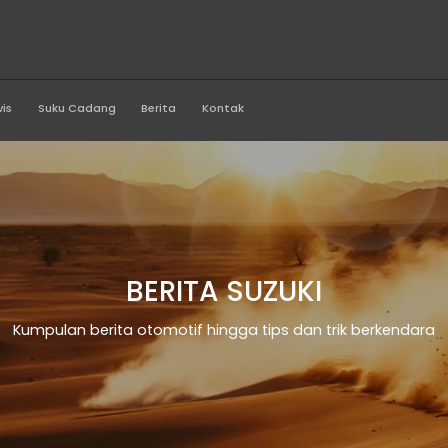
a Asri Buana
Produk
Servis
Suku Cadang
Berita
Kontak
BERITA SU
Kumpulan berita otomotif hingga t