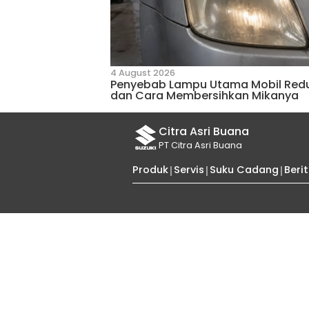
27 December 2024
Keunggulan Suzuki Carry
Terjal dan Pegunungan
Tips dan Trik 
Kumpulan tips dan trik berk