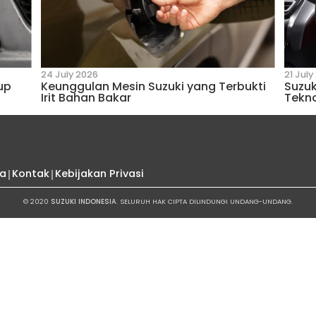
7 November 2024
 di Jalanan
Suzuki Baleno, Partner Te
Berkendara Percaya Diri
Suzuki
endara dari Suzuki