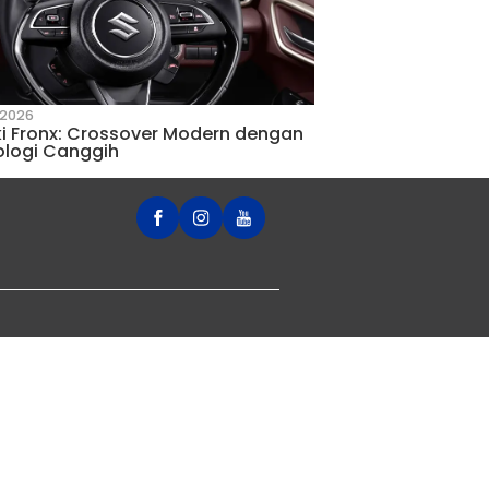
8 November 2021
rbaik untuk
Ini Dia Penyebab Mobil Mog
Cara Mengatasinya