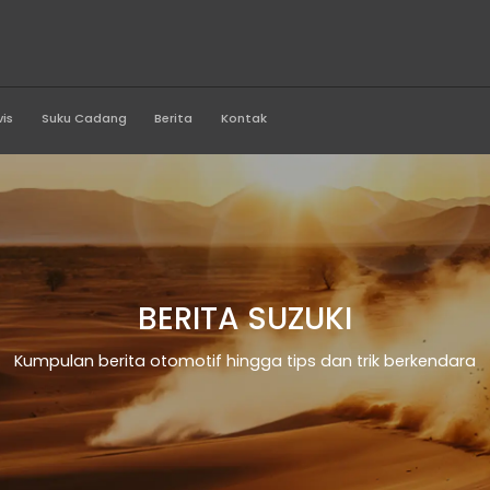
a Asri Buana
Produk
Servis
Suku Cadang
Berita
Kontak
BERITA SU
Kumpulan berita otomotif hingga t