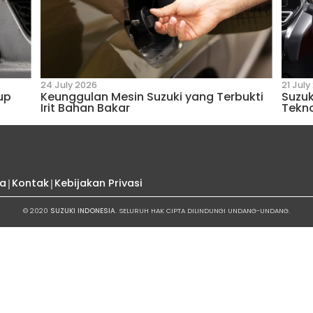
7 November 2024
 di Jalanan
Suzuki Baleno, Partner Te
Berkendara Percaya Diri
Suzuki
endara dari Suzuki