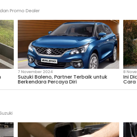
24 July 2026
 Mobil Redup
Keunggulan Mesin Suzuki 
 Mikanya
Irit Bahan Bakar
ity
 dari Suzuki dan Promo Dealer