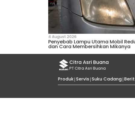
27 December 2024
Keunggulan Suzuki Carry
Terjal dan Pegunungan
Tips dan Trik 
Kumpulan tips dan trik berk